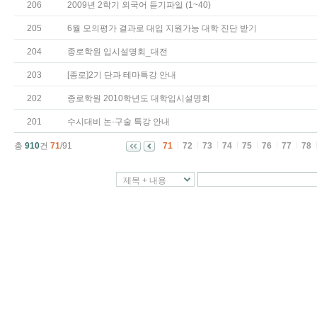
206
2009년 2학기 외국어 듣기파일 (1~40)
205
6월 모의평가 결과로 대입 지원가능 대학 진단 받기
204
종로학원 입시설명회_대전
203
[종로]2기 단과 테마특강 안내
202
종로학원 2010학년도 대학입시설명회
201
수시대비 논·구술 특강 안내
총
910
건
71
/91
71
72
73
74
75
76
77
78
제목 + 내용