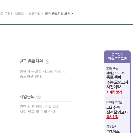
종로학원
학습 프로그램
2027 수능
본원과 동일한 시스템의 전국
파이널 모의고사
종로학원 안내
종로 핵파
수능 모의고사
사전예약
자세히 보기
8.20 종로학원
컨텐츠, 마케팅, 논술 등의
고3 수능
사업 제휴 및 문의 안내
실전모의고사
응시신청
종로학원
고3/N수