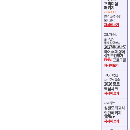
프리미엄
패키지
20%OFF ↓
(핵심,실전주간,
모의고사)
자세히 보기
고3, 재수생
준고난도
문제 집중 학습
2027준고난도
국어,수학,영어
실전주간평가
FINAL
프로그램
자세히보기
고1,2,3 연간
자기주도학습
2026 종로
핵심체크
자세히 보기
2026 종로
실전모의고사
연간패키지
10%▼
자세히 보기