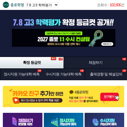
조회수 :
102,606
건
확정 등급컷
채점하기
정시지원 가능대학 예측
수시지원 가능대학 예측
출제경향 및 해설강의