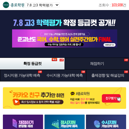
조회수 :
103,938
건
확정 등급컷
채점하기
정시지원 가능대학 예측
수시지원 가능대학 예측
출제경향 및 해설강의