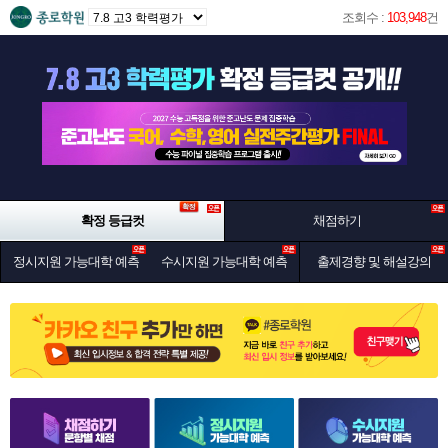
조회수 :
103,948
건
확정 등급컷
채점하기
정시지원 가능대학 예측
수시지원 가능대학 예측
출제경향 및 해설강의