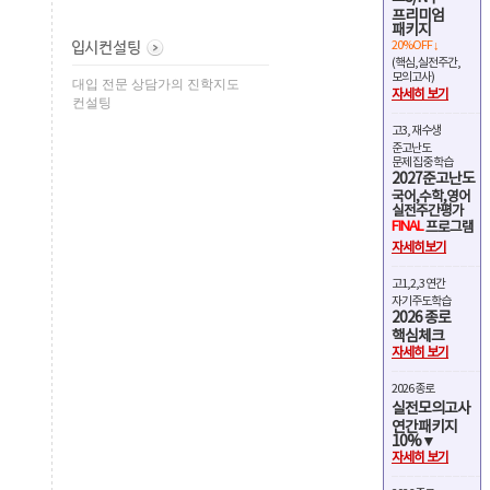
프리미엄
패키지
20%OFF ↓
(핵심,실전주간,
모의고사)
대입 전문 상담가의 진학지도
자세히 보기
컨설팅
고3, 재수생
준고난도
문제 집중 학습
2027준고난도
국어,수학,영어
실전주간평가
FINAL
프로그램
자세히보기
고1,2,3 연간
자기주도학습
2026 종로
핵심체크
자세히 보기
2026 종로
실전모의고사
연간패키지
10%▼
자세히 보기