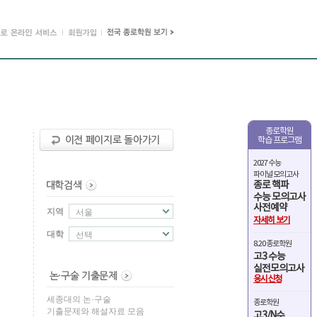
종로학원
학습 프로그램
2027 수능
파이널 모의고사
종로 핵파
수능 모의고사
사전예약
지역
서울
자세히 보기
대학
선택
8.20 종로학원
고3 수능
실전모의고사
응시신청
세종대의 논·구술
종로학원
기출문제와 해설자료 모음
고3/N수