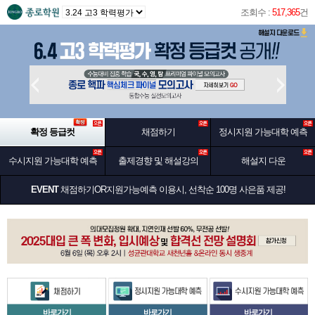
조회수 :
517,365
건
확정 등급컷
채점하기
정시지원 가능대학 예측
수시지원 가능대학 예측
출제경향 및 해설강의
해설지 다운
EVENT
채점하기OR지원가능예측 이용시, 선착순 100명 사은품 제공!
바로가기
바로가기
바로가기