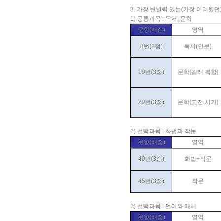
3. 가장 변별력 있는(가장 어려웠던
1) 공통과목 : 독서, 문학
문항(배점)
영역
8번(3점)
독서(인문)
19번(3점)
문학(갈래 복합)
29번(3점)
문학(고전 시가)
2) 선택과목 : 화법과 작문
문항(배점)
영역
40번(3점)
화법+작문
45번(3점)
작문
3) 선택과목 : 언어와 매체
문항(배점)
영역