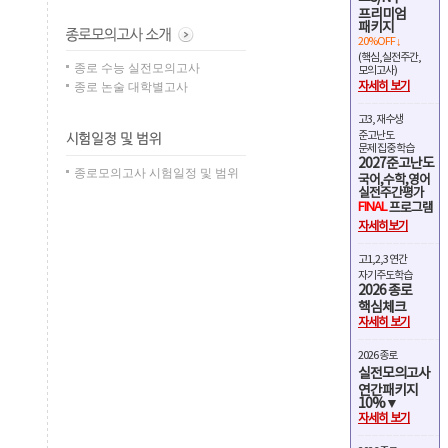
프리미엄
패키지
20%OFF ↓
(핵심,실전주간,
종로 수능 실전모의고사
모의고사)
종로 논술 대학별고사
자세히 보기
고3, 재수생
준고난도
문제 집중 학습
2027준고난도
종로모의고사 시험일정 및 범위
국어,수학,영어
실전주간평가
FINAL
프로그램
자세히보기
고1,2,3 연간
자기주도학습
2026 종로
핵심체크
자세히 보기
2026 종로
실전모의고사
연간패키지
10%▼
자세히 보기