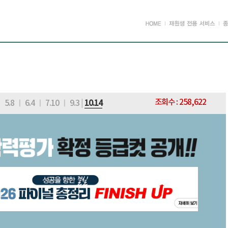
조회수 : 258,622
ㅣ
5.8
ㅣ
6.4
ㅣ
7.10
ㅣ
9.3
|
10.14