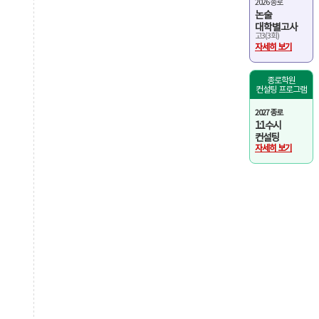
2026 종로
논술
대학별고사
고3(3회)
자세히 보기
종로학원
컨설팅 프로그램
2027 종로
1:1 수시
컨설팅
자세히 보기