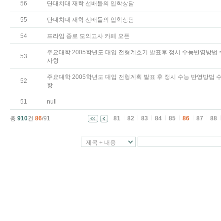
56
단대치대 재학 선배들의 입학상담
55
단대치대 재학 선배들의 입학상담
54
프라임 종로 모의고사 카페 오픈
주요대학 2005학년도 대입 전형계호기 발표후 정시 수능반영방법 
53
사항
주요대학 2005학년도 대입 전형계획 발표 후 정시 수능 반영방법 
52
항
51
null
총
910
건
86
/91
81
82
83
84
85
86
87
88
제목 + 내용