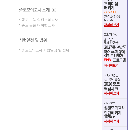
프리미엄
패키지
20%OFF ↓
(핵심,실전주간,
종로 수능 실전모의고사
모의고사)
종로 논술 대학별고사
자세히 보기
고3, 재수생
준고난도
문제 집중 학습
2027준고난도
종로모의고사 시험일정 및 범위
국어,수학,영어
실전주간평가
FINAL
프로그램
자세히보기
고1,2,3 연간
자기주도학습
2026 종로
핵심체크
자세히 보기
2026 종로
실전모의고사
연간패키지
10%▼
자세히 보기