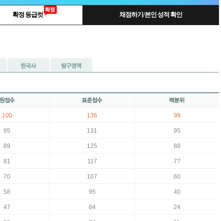
확정 등급컷
채점하기/본인 성적 확인
100
136
99
95
131
95
89
125
88
81
117
77
70
107
60
58
95
40
47
84
24