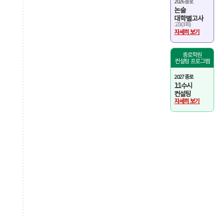
2026 종로
논술
대학별고사
고3(3회)
자세히 보기
종로학원
컨설팅 프로그램
2027 종로
1:1 수시
컨설팅
자세히 보기